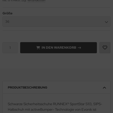
inkl. 19 % MwSt. zzgl.
Versandkosten
lteschutzkleidung
nterhandschuhe
ronghand®
Größe
genbekleidung
nweghandschuhe
RF
36
hrerhandschuhe
CTOR®
XXor
IN DEN WARENKORB
REMME
VEK®
PRODUKTBESCHREIBUNG
Schwarze Sicherheitsschuhe RUNNEX® SportStar 5113, S1PS-
Halbschuh mit activeBumper- Technologie von Evonik ist