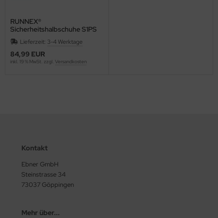
RUNNEX®
Sicherheitshalbschuhe S1PS
ESD metallfrei SportStar 5113
Lieferzeit:
3-4 Werktage
84,99 EUR
inkl. 19 % MwSt. zzgl.
Versandkosten
Kontakt
Ebner GmbH
Steinstrasse 34
73037 Göppingen
Mehr über...