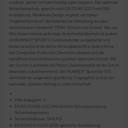
modisch, sportiv und gleichzeitig super bequem. Der optimale
Sicherheitsschuh, geprüft nach EN 20345:2022 mit ESD-
Ausstattung. Modernes Design, ergänzt um hohen
Tragekomfort durch die federleichte Dämpfung aus dem
revolutionären Vestamid® PEBA-Schaum von Evonik. Der aus
Microfasermaterial gefertigte Sicherheitshalbschuh ist zudem
mit RUNNEX® SPORTY-Funktionsfutter ausgestattet und
bietet so außerordentliche Atmungsaktivität in jedem Klima.
Die Composite-Protection Zehenschutzkappe und die
metallfreie Durchtritthemmung bieten optimalen Schutz. Mit
der Gummi-Laufsohle mit Phylon-Zwischensohle ist der Schuh
besonders rutschhemmend. Der RUNNEX® SportStar 5113
vermittelt ein angenehm sportliches Tragegefühl und ist ein
wertvoller, passiver Beitrag zu mehr Sicherheit!
PSA-Kategorie: II
EN ISO 20345:2022 (Persönliche Schutzausrüstung
Sicherheitsschuhe)
Sicherheitsklasse: S1PS FO
EN 61340-5-1:2016 (ESD-gerechte Ausstattung)