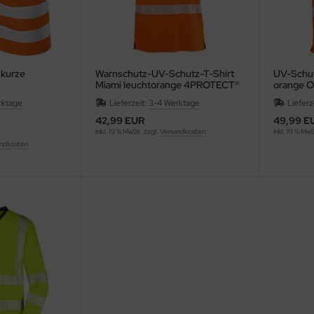
 kurze
Warnschutz-UV-Schutz-T-Shirt
UV-Schut
Miami leuchtorange 4PROTECT®
orange 
3430
3433
rktage
Lieferzeit:
3-4 Werktage
Lieferz
42,99 EUR
49,99 E
inkl. 19 % MwSt. zzgl.
Versandkosten
inkl. 19 % Mw
ndkosten