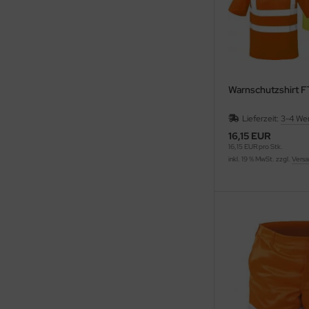
Warnschutzshirt 
Lieferzeit:
3-4 We
16,15 EUR
16,15 EUR pro Stk.
inkl. 19 % MwSt. zzgl.
Versa