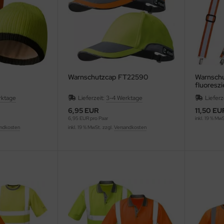
Warnschutzcap FT22590
Warnschu
fluoresz
4PROTEC
rktage
Lieferzeit:
3-4 Werktage
Lieferz
6,95 EUR
11,50 EU
6,95 EUR pro Paar
inkl. 19 % Mw
ndkosten
inkl. 19 % MwSt. zzgl.
Versandkosten