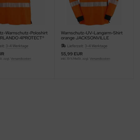
z-Warnschutz-Poloshirt
Warnschutz-UV-Langarm-Shirt
ORLANDO 4PROTECT®
orange JACKSONVILLE
4PROTECT® 3436
eit:
3-4 Werktage
Lieferzeit:
3-4 Werktage
UR
55,99 EUR
St. zzgl.
Versandkosten
inkl. 19 % MwSt. zzgl.
Versandkosten