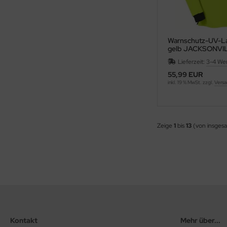
Warnschutz-UV-La
gelb JACKSONVI
4PROTECT® 3437
Lieferzeit:
3-4 We
55,99 EUR
inkl. 19 % MwSt. zzgl.
Versa
Zeige
1
bis
13
(von insges
Kontakt
Mehr über...