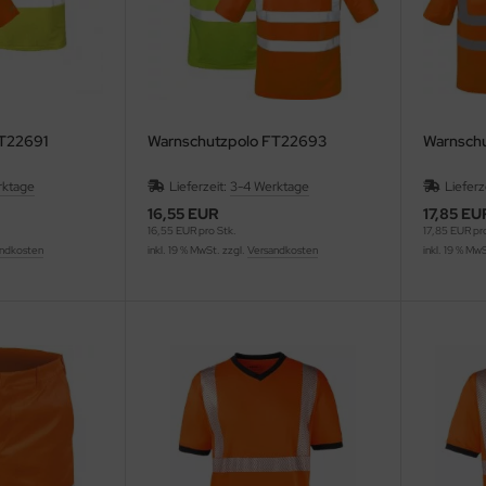
FT22691
Warnschutzpolo FT22693
Warnschu
rktage
Lieferzeit:
3-4 Werktage
Lieferz
16,55 EUR
17,85 EU
16,55 EUR pro Stk.
17,85 EUR pro
ndkosten
inkl. 19 % MwSt. zzgl.
Versandkosten
inkl. 19 % Mw