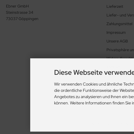
Ebner GmbH
Lieferzeit
Steinstrasse 34
Liefer- und Ve
73037 Göppingen
Zahlungsmittel
Impressum
Unsere AGB
Privatsphäre u
Widerrufsrecht
Kontakt
Diese Webseite verwende
Gewährleistung
Wir verwenden Cookies und ähnliche Techn
Cookie Einstell
die ordentliche Funktionsweise der Websit
Angebotes zu analysieren und Ihnen ein be
können. Weitere Informationen finden Sie 
Alle Preise inkl. gesetzl. MwSt. 
CLE-Be