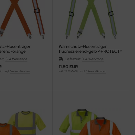
tz-Hosenträger
Warnschutz-Hosenträger
ierend-orange
fluoreszierend-gelb 4PROTECT®
T® 8421
8422
eit:
3-4 Werktage
Lieferzeit:
3-4 Werktage
R
11,50 EUR
St. zzgl.
Versandkosten
inkl. 19 % MwSt. zzgl.
Versandkosten