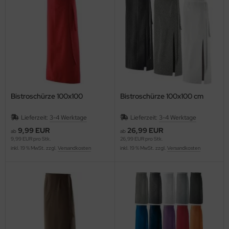
lteschutzkleidung
fety Jogger SafetyShoes
nterhandschuhe
genbekleidung
nweghandschuhe
hrerhandschuhe
Bistroschürze 100x100
Bistroschürze 100x100 cm
Lieferzeit:
3-4 Werktage
Lieferzeit:
3-4 Werktage
9,99 EUR
26,99 EUR
ab
ab
9,99 EUR pro Stk.
26,99 EUR pro Stk.
inkl. 19 % MwSt. zzgl.
Versandkosten
inkl. 19 % MwSt. zzgl.
Versandkosten