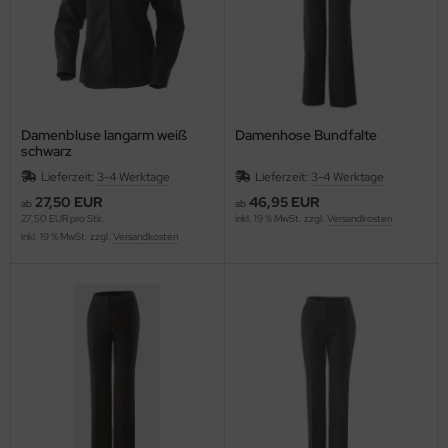
Damenbluse langarm weiß
Damenhose Bundfalte
schwarz
Lieferzeit:
3-4 Werktage
Lieferzeit:
3-4 Werktage
27,50 EUR
46,95 EUR
ab
ab
27,50 EUR pro Stk.
inkl. 19 % MwSt. zzgl.
Versandkosten
inkl. 19 % MwSt. zzgl.
Versandkosten