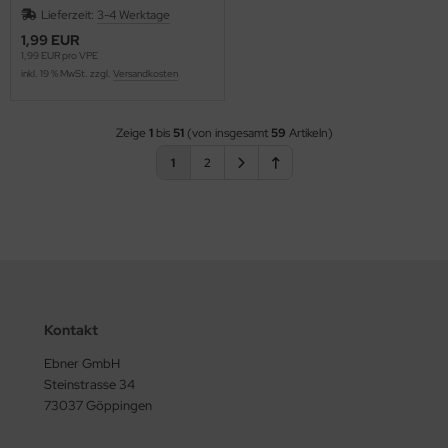
Lieferzeit:
3-4 Werktage
1,99 EUR
1,99 EUR pro VPE
inkl. 19 % MwSt. zzgl.
Versandkosten
Zeige
1
bis
51
(von insgesamt
59
Artikeln)
1
2
Kontakt
Ebner GmbH
Steinstrasse 34
73037 Göppingen