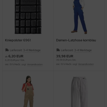
fety Jogger SafetyShoes
nterhandschuhe
ronghand®
nweghandschuhe
RF
hrerhandschuhe
CTOR®
Kniepolster 6961
Damen-Latzhose kornblau
XXor
Lieferzeit:
3-4 Werktage
Lieferzeit:
3-4 Werktage
REMME
6,20 EUR
39,98 EUR
ab
39,98 EUR pro Stk.
6,20 EUR pro 1 Stk.
VEK®
inkl. 19 % MwSt. zzgl.
Versandkosten
inkl. 19 % MwSt. zzgl.
Versandkosten