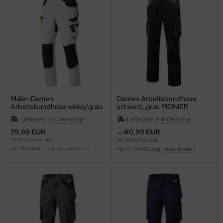
Maler-Damen
Damen Arbeitsbundhose
Arbeitsbundhose weiss/grau
schwarz_grau PIONIER
PIONIER TOOLS
TOOLS
Lieferzeit:
3-4 Werktage
Lieferzeit:
3-4 Werktage
79,99 EUR
80,99 EUR
ab
79,99 EUR pro Stk.
80,99 EUR pro Stk.
inkl. 19 % MwSt. zzgl.
Versandkosten
inkl. 19 % MwSt. zzgl.
Versandkosten