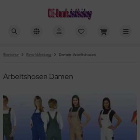
ROTECT Workwear
ALLES ANZEIGEN AUS 4PROTECT WORKWEAR
ALLES ANZEIGEN AUS GASTRONOMIEKLEIDUNG
ALLES ANZEIGEN AUS HANDWERKSKLEIDUNG
ALLES ANZEIGEN AUS BERUFSKLEIDUNG PIONIER
ALLES ANZEIGEN AUS PSA PIONIER PERFORMER
ALLES ANZEIGEN AUS OBERBEKLEIDUNG
ALLES ANZEIGEN AUS SICHERHEITSSCHUHE
ALLES ANZEIGEN AUS RUNNEX SICHERHEITSSCHUHE
ALLES ANZEIGEN AUS BERUFSSCHUHE ABEBA
ALLES ANZEIGEN AUS ARBEITSHANDSCHUHE
ALLES ANZEIGEN AUS ARBEITSSCHUTZ
ALLES ANZEIGEN AUS WARNSCHUTZKLEIDUNG
ROTECT® Arbeits-Bundjacken unisex
stro-Servicebekleidung
beitsjacken
w Pionier COLOR WAVE
ltinorm Performer Light
oshirts
cherheitsschuhe S1/S1P
nnex Sicherheitsschuhe S1
eba Sicherheitsschuhe
beitshandschuhe Kevlar®
sturzsicherungen
rnschutzparkas
eba
Startseite
Berufskleidung
Damen-Arbeitshosen
ROTECT® Arbeits-Westen unisex
chbekleidung
beitsmantel
w Pionier Concept
ltinorm Performer HEAVY
Shirts
cherheitsschuhe S2
nnex Sicherheitsschuhe S2
rufsschuhe Damen
beitshandschuhe Maxiflex
emschutzmasken
rnschutzjacken
G®
Arbeitshosen Damen
ROTECT® Damen-Arbeitsbundhosen
emium-Damenkleidung
beitswesten
A Pionier PERFORMER
ltinorm Performer HEAVY PLUS+
eatshirts/Sweater
cherheitsschuhe S3
nnex Sicherheitsschuhe S3
nitäterschuhe
umwoll Handschuhe
nwegschutzkleidung
rnschutzhosen
RAFTLAND
ROTECT® Herren-Arbeits-Latzhosen
emium-Herrenkleidung
rufs-Shorts
tton PURE
oyer Lumber Pullover
herheitsstiefel S5
nnex ESD Sicherheitsschuhe
inik-Praxisschuhe
emikalienschutz HS
hörschutz
rnschutzwesten
A-R.
ROTECT® Herren-Arbeitsbundhosen
ndhosen
dustriekleidung Tools Pionier
mden
D Sicherheitsschuhe
ergroessen Sicherheitsschuhe
chschuhe
D-Handschuhe
hutzbrillen
rnschutz Accessoires
ysee
ROTECT® T-Shirt & Poloshirt Damen Herren
tzhosen
onier Malerkleidung
usen
hnittschutzstiefel
borschuhe OP-Schuhe
ushaltshandschuhe
hutzhelme
ner
ROTECT® Warnschutz-Bundhosen Latzhosen Shorts
eralls, Rallyekombination
onier Jeans
terwäsche
cherheitssandalen
D-Berufsschuhe
texhandschuhe
ldtmann