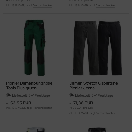
49,99 EUR pro Stk.
63,40 EUR pro Stk.
inkl. 19 % MwSt. zzgl.
Versandkosten
inkl. 19 % MwSt. zzgl.
Versandkosten
Pionier Damenbundhose
Damen Stretch Gabardine
Tools Plus gruen
Pionier Jeans
Lieferzeit:
3-4 Werktage
Lieferzeit:
3-4 Werktage
63,95 EUR
71,38 EUR
ab
ab
inkl. 19 % MwSt. zzgl.
Versandkosten
71,38 EUR pro Stk.
inkl. 19 % MwSt. zzgl.
Versandkosten