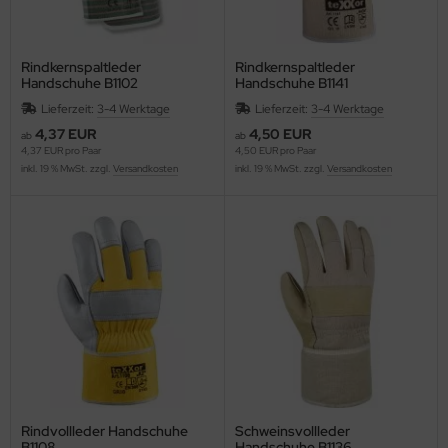
Rindkernspaltleder
Rindkernspaltleder
Handschuhe B1102
Handschuhe B1141
Lieferzeit:
3-4 Werktage
Lieferzeit:
3-4 Werktage
4,37 EUR
4,50 EUR
ab
ab
4,37 EUR pro Paar
4,50 EUR pro Paar
inkl. 19 % MwSt. zzgl.
Versandkosten
inkl. 19 % MwSt. zzgl.
Versandkosten
Rindvollleder Handschuhe
Schweinsvollleder
B1108
Handschuhe B1136