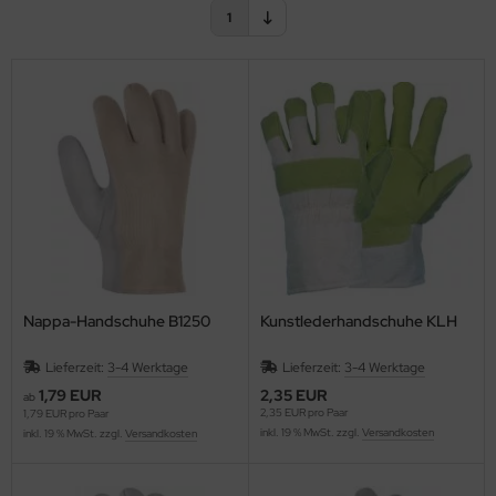
1
lteschutzkleidung
fety Jogger SafetyShoes
ronghand®
genbekleidung
RF
CTOR®
XXor
REMME
VEK®
Nappa-Handschuhe B1250
Kunstlederhandschuhe KLH
Lieferzeit:
3-4 Werktage
Lieferzeit:
3-4 Werktage
1,79 EUR
2,35 EUR
ab
2,35 EUR pro Paar
1,79 EUR pro Paar
inkl. 19 % MwSt. zzgl.
Versandkosten
inkl. 19 % MwSt. zzgl.
Versandkosten