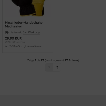
Hirschleder-Handschuhe
Mechaniker
Lieferzeit:
3-4 Werktage
29,99 EUR
29,99 EUR pro Paar
inkl. 19 % MwSt. zzgl.
Versandkosten
Zeige
1
bis
27
(von insgesamt
27
Artikeln)
1