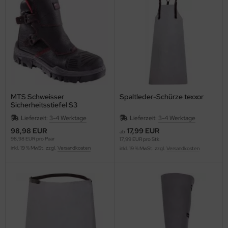
fety Jogger SafetyShoes
nterhandschuhe
ronghand®
nweghandschuhe
RF
hrerhandschuhe
CTOR®
XXor
MTS Schweisser
Spaltleder-Schürze texxor
Sicherheitsstiefel S3
REMME
Lieferzeit:
3-4 Werktage
Lieferzeit:
3-4 Werktage
98,98 EUR
17,99 EUR
VEK®
ab
98,98 EUR pro Paar
17,99 EUR pro Stk.
inkl. 19 % MwSt. zzgl.
Versandkosten
inkl. 19 % MwSt. zzgl.
Versandkosten