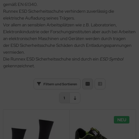
gemäß EN 61340.
Runnex ESD Sicherheitsschuhe verhindern zuverlässig die
lteschutzkleidung
nterhandschuhe
ronghand®
elektrische Aufladung seines Trägers.
Vor allem an sensiblen Arbeitsplätzen wie z.B. Laboratorien,
genbekleidung
nweghandschuhe
RF
Elektronikindustrie oder Forschungsinstituten aber auch bei Arbeiten
an elektronischen Maschinen und Geräten werden durch tragen
hrerhandschuhe
CTOR®
der ESD Sicherheitsschuhe Schäden durch Entladungsspannungen
vermieden.
XXor
Die Runnex ESD Sicherheitsschuhe sind durch ein
ESD Symbol
gekennzeichnet.
REMME
VEK®
Filtern und Sortieren
1
NEU