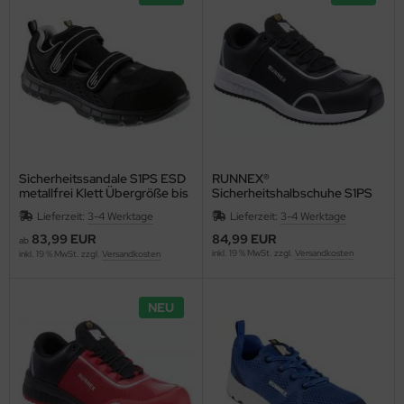
Sicherheitssandale S1PS ESD
RUNNEX®
metallfrei Klett Übergröße bis
Sicherheitshalbschuhe S1PS
52 RUNNEX® FlexStar 5116
ESD metallfrei SportStar 5113
Lieferzeit:
3-4 Werktage
Lieferzeit:
3-4 Werktage
83,99 EUR
84,99 EUR
ab
inkl. 19 % MwSt. zzgl.
Versandkosten
inkl. 19 % MwSt. zzgl.
Versandkosten
NEU