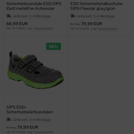
Sicherheitssandale ESD S1PS
ESD Sicherheitshalbschuhe
Klett metallfrei Actionstar
S1PS Flexstar grau/grün
RUNNEX 5150
Uebergroesse RUNNEX 5170
Lieferzeit:
3-4 Werktage
Lieferzeit:
3-4 Werktage
88,99 EUR
79,99 EUR
Ihr Preis
inkl. 19 % MwSt. zzgl.
Versandkosten
inkl. 19 % MwSt. zzgl.
Versandkosten
NEU
S1PS ESD-
Sicherheitsklettsandalen
FlexStar Klett FlexStar
Lieferzeit:
3-4 Werktage
RUNNEX 5171
79,99 EUR
Ihr Preis
inkl. 19 % MwSt. zzgl.
Versandkosten