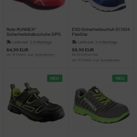
Rote RUNNEX®
ESD Sicherheitsschuh S1 5104
Sicherheitshalbschuhe S1PS
FlexStar
ESD metallfrei SportStar 5114
Lieferzeit:
3-4 Werktage
Lieferzeit:
3-4 Werktage
84,99 EUR
88,99 EUR
inkl. 19 % MwSt. zzgl.
Versandkosten
88,99 EUR pro Paar
inkl. 19 % MwSt. zzgl.
Versandkosten
NEU
NEU