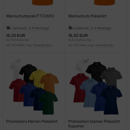
lteschutzkleidung
fety Jogger SafetyShoes
nterhandschuhe
ronghand®
Warnschutzpolo FT22693
Warnschutz Poloshirt
genbekleidung
nweghandschuhe
RF
Lieferzeit:
3-4 Werktage
Lieferzeit:
3-4 Werktage
16,55 EUR
18,50 EUR
hrerhandschuhe
CTOR®
16,55 EUR pro Stk.
18,50 EUR pro Stk.
inkl. 19 % MwSt. zzgl.
Versandkosten
inkl. 19 % MwSt. zzgl.
Versandkosten
XXor
REMME
VEK®
Promodoro Herren Poloshirt
Promodoro Damen Poloshirt
Superior