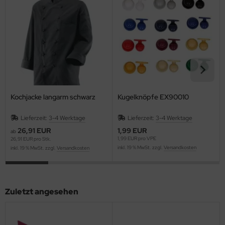
Kochjacke langarm schwarz
Kugelknöpfe EX90010
Lieferzeit:
3-4 Werktage
Lieferzeit:
3-4 Werktage
26,91 EUR
1,99 EUR
ab
1,99 EUR pro VPE
26,91 EUR pro Stk.
inkl. 19 % MwSt. zzgl.
Versandkosten
inkl. 19 % MwSt. zzgl.
Versandkosten
Zuletzt angesehen