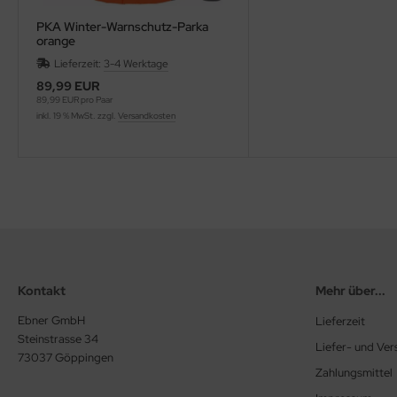
PKA Winter-Warnschutz-Parka
orange
Lieferzeit:
3-4 Werktage
89,99 EUR
89,99 EUR pro Paar
inkl. 19 % MwSt. zzgl.
Versandkosten
Kontakt
Mehr über...
Ebner GmbH
Lieferzeit
Steinstrasse 34
Liefer- und Ve
73037 Göppingen
Zahlungsmittel