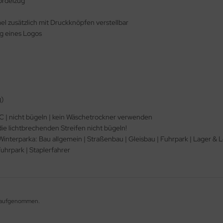
ordelzug
 zusätzlich mit Druckknöpfen verstellbar
g eines Logos
g)
 | nicht bügeln | kein Wäschetrockner verwenden
die lichtbrechenden Streifen nicht bügeln!
erparka: Bau allgemein | Straßenbau | Gleisbau | Fuhrpark | Lager & Log
uhrpark | Staplerfahrer
og aufgenommen.