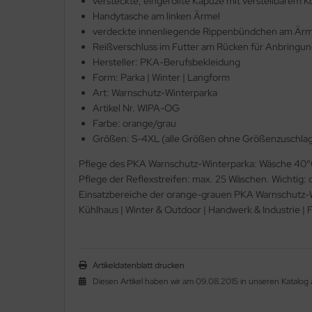
versteckte, eingerollte Kapuze mit verstellbarem K
Handytasche am linken Ärmel
verdeckte innenliegende Rippenbündchen am Ärmel
Reißverschluss im Futter am Rücken für Anbringun
Hersteller: PKA-Berufsbekleidung
Form: Parka | Winter | Langform
Art: Warnschutz-Winterparka
Artikel Nr. WIPA-OG
Farbe: orange/grau
Größen: S-4XL (alle Größen ohne Größenzuschla
Pflege des PKA Warnschutz-Winterparka: Wäsche 40°C
Pflege der Reflexstreifen: max. 25 Wäschen. Wichtig: 
Einsatzbereiche der orange-grauen PKA Warnschutz-Wint
Kühlhaus | Winter & Outdoor | Handwerk & Industrie | F
Artikeldatenblatt drucken
Diesen Artikel haben wir am 09.08.2015 in unseren Katal