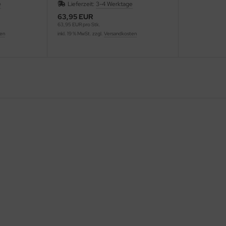
e
Lieferzeit:
3-4 Werktage
63,95 EUR
63,95 EUR pro Stk.
ten
inkl. 19 % MwSt. zzgl.
Versandkosten