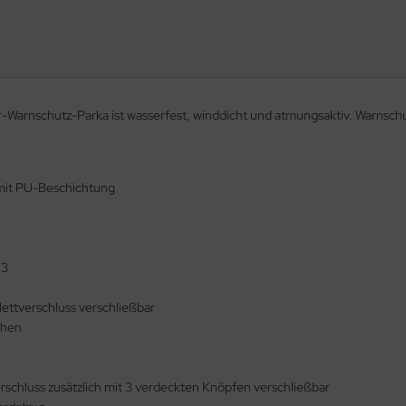
-Warnschutz-Parka ist wasserfest, winddicht und atmungsaktiv. Warns
mit PU-Beschichtung
 3
lettverschluss verschließbar
chen
rschluss zusätzlich mit 3 verdeckten Knöpfen verschließbar