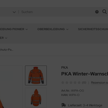
EIDUNG PIONIER
OBERBEKLEIDUNG
SICHERHEITSSCHU
ER
PKA Winter-Warnschutz-Parka orange
PKA
PKA Winter-Warnsc
|
Rezension s
(0)
Art.Nr.:
WIPA-OG
HAN:
WIPA-O
Lieferzeit:
3-4 Werktage