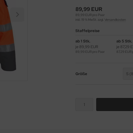
89,99 EUR
89,99 EUR pro Paar
inkl. 19 % MwSt. zzgl.
Versandkosten
Staffelpreise
ab 1 Stk.
ab 5 Stk.
je 89,99 EUR
je 87,29 
89,99 EUR pro Paar
87,29 EUR 
Größe
S (