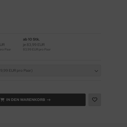
ab 10 Stk.
EUR
je 83,99 EUR
pro Paar
83,99 EUR pro Paar
89,99 EUR pro Paar)
IN DEN WARENKORB