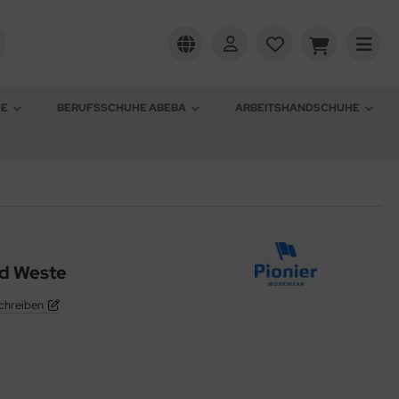
HE
BERUFSSCHUHE ABEBA
ARBEITSHANDSCHUHE
rd Weste
chreiben