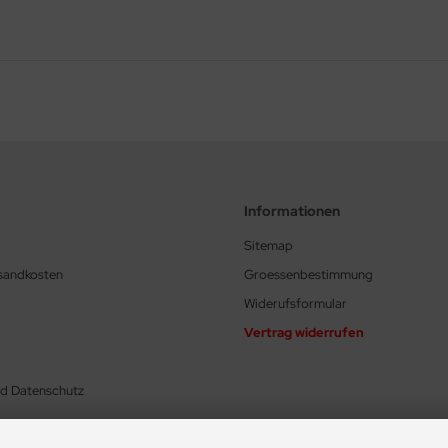
Informationen
Sitemap
rsandkosten
Groessenbestimmung
Widerufsformular
Vertrag widerrufen
nd Datenschutz