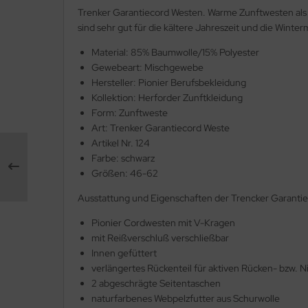
Trenker Garantiecord Westen. Warme Zunftwesten als
fety Jogger SafetyShoes
nterhandschuhe
sind sehr gut für die kältere Jahreszeit und die Winte
ronghand®
Material: 85% Baumwolle/15% Polyester
nweghandschuhe
RF
Gewebeart: Mischgewebe
Hersteller: Pionier Berufsbekleidung
hrerhandschuhe
CTOR®
Kollektion: Herforder Zunftkleidung
Form: Zunftweste
XXor
Art: Trenker Garantiecord Weste
Artikel Nr. 124
REMME
Farbe: schwarz
Größen: 46-62
VEK®
Ausstattung und Eigenschaften der Trencker Garanti
Pionier Cordwesten mit V-Kragen
mit Reißverschluß verschließbar
Innen gefüttert
verlängertes Rückenteil für aktiven Rücken- bzw. 
2 abgeschrägte Seitentaschen
naturfarbenes Webpelzfutter aus Schurwolle