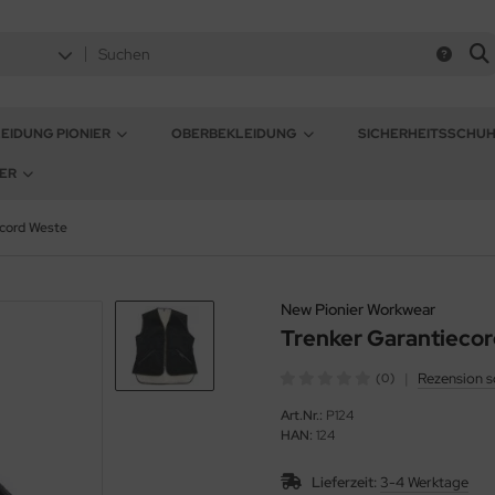
EIDUNG PIONIER
OBERBEKLEIDUNG
SICHERHEITSSCHU
ER
ecord Weste
New Pionier Workwear
Trenker Garantieco
|
Rezension s
(0)
Art.Nr.:
P124
HAN:
124
Lieferzeit:
3-4 Werktage