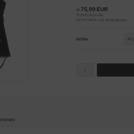
75,99 EUR
ab
75,99 EUR pro Stk.
inkl. 19 % MwSt. zzgl.
Versandkosten
Größe
46 
ATIONEN