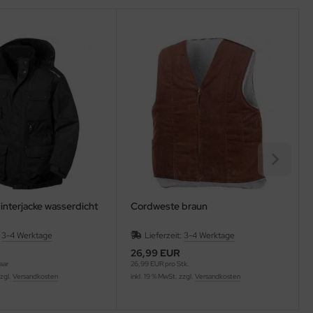
nterjacke wasserdicht
Cordweste braun
:
3-4 Werktage
Lieferzeit:
3-4 Werktage
26,99 EUR
aar
26,99 EUR pro Stk.
zzgl.
Versandkosten
inkl. 19 % MwSt. zzgl.
Versandkosten