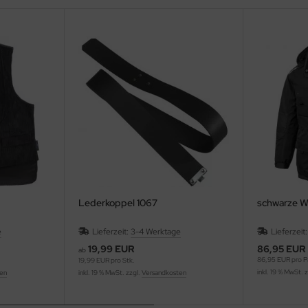
Lederkoppel 1067
schwarze Wi
e
Lieferzeit:
3-4 Werktage
Lieferzeit
19,99 EUR
86,95 EUR
ab
86,95 EUR pro P
19,99 EUR pro Stk.
inkl. 19 % MwSt. 
ten
inkl. 19 % MwSt. zzgl.
Versandkosten