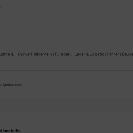
e:
ustrie & Handwerk allgemein | Fuhrpark | Lager & Logistik | Fahrer | Ba
g aufgenommen.
 bestellt: