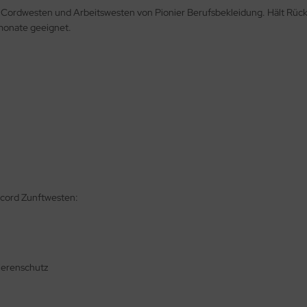
 Cordwesten und Arbeitswesten von Pionier Berufsbekleidung. Hält Rüc
rmonate geeignet.
ecord Zunftwesten:
Nierenschutz