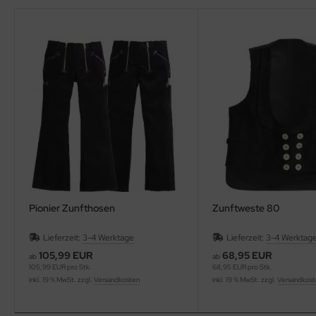
Pionier Zunfthosen
Zunftweste 80
Lieferzeit:
3-4 Werktage
Lieferzeit:
3-4 Werktag
105,99 EUR
68,95 EUR
ab
ab
105,99 EUR pro Stk.
68,95 EUR pro Stk.
inkl. 19 % MwSt. zzgl.
Versandkosten
inkl. 19 % MwSt. zzgl.
Versandkos