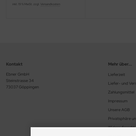
inkl. 19 % MwSt. zzgl.
Versandkosten
Kontakt
Mehr über...
Ebner GmbH
Lieferzeit
Steinstrasse 34
Liefer- und Ve
73037 Göppingen
Zahlungsmittel
Impressum
Unsere AGB
Privatsphäre u
Widerrufsrecht