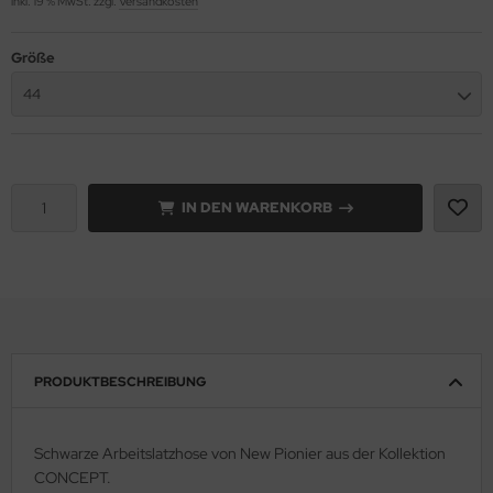
inkl. 19 % MwSt. zzgl.
Versandkosten
fety Jogger SafetyShoes
nterhandschuhe
ronghand®
Größe
nweghandschuhe
RF
44
hrerhandschuhe
CTOR®
XXor
IN DEN WARENKORB
REMME
VEK®
PRODUKTBESCHREIBUNG
Schwarze Arbeitslatzhose von New Pionier aus der Kollektion
CONCEPT.