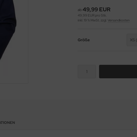
49,99 EUR
ab
49,99 EUR pro Stk.
inkl. 19 % MwSt. zzgl.
Versandkosten
Größe
XS 
ATIONEN