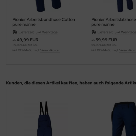
Pionier Arbeitsbundhose Cotton
Pionier Arbeitslatzhos
pure marine
pure marine
Lieferzeit:
3-4 Werktage
Lieferzeit:
3-4 Werktag
49,99 EUR
59,99 EUR
ab
ab
49,99 EUR pro Stk.
59,99 EUR pro Stk.
inkl. 19 % MwSt. zzgl.
Versandkosten
inkl. 19 % MwSt. zzgl.
Versandkos
Kunden, die diesen Artikel kauften, haben auch folgende Artikel