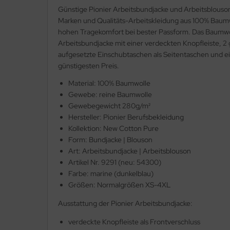
Günstige Pionier Arbeitsbundjacke und Arbeitsblouson
fety Jogger SafetyShoes
nterhandschuhe
Marken und Qualitäts-Arbeitskleidung aus 100% Baumw
ronghand®
hohen Tragekomfort bei bester Passform. Das Baumwollg
nweghandschuhe
Arbeitsbundjacke mit einer verdeckten Knopfleiste, 2 
RF
aufgesetzte Einschubtaschen als Seitentaschen und ei
hrerhandschuhe
CTOR®
günstigesten Preis.
Material: 100% Baumwolle
XXor
Gewebe: reine Baumwolle
Gewebegewicht 280g/m²
REMME
Hersteller: Pionier Berufsbekleidung
Kollektion: New Cotton Pure
VEK®
Form: Bundjacke | Blouson
Art: Arbeitsbundjacke | Arbeitsblouson
Artikel Nr. 9291 (neu: 54300)
Farbe: marine (dunkelblau)
Größen: Normalgrößen XS-4XL
Ausstattung der Pionier Arbeitsbundjacke:
verdeckte Knopfleiste als Frontverschluss