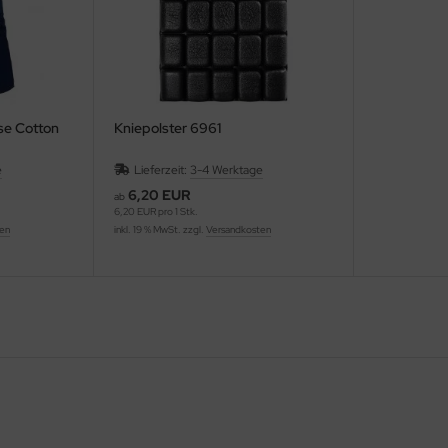
se Cotton
Kniepolster 6961
e
Lieferzeit:
3-4 Werktage
6,20 EUR
ab
6,20 EUR pro 1 Stk.
ten
inkl. 19 % MwSt. zzgl.
Versandkosten