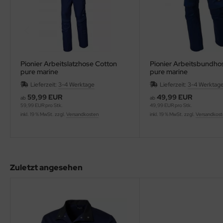
Pionier Arbeitslatzhose Cotton
Pionier Arbeitsbundho
pure marine
pure marine
Lieferzeit:
3-4 Werktage
Lieferzeit:
3-4 Werktag
59,99 EUR
49,99 EUR
ab
ab
59,99 EUR pro Stk.
49,99 EUR pro Stk.
inkl. 19 % MwSt. zzgl.
Versandkosten
inkl. 19 % MwSt. zzgl.
Versandkos
Zuletzt angesehen