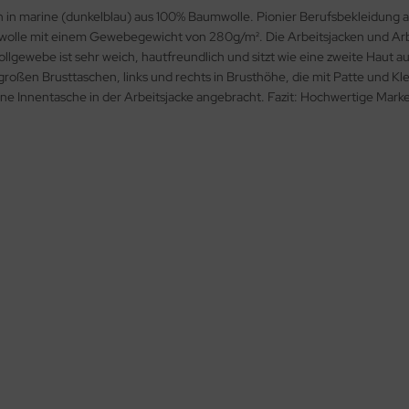
 in marine (dunkelblau) aus 100% Baumwolle. Pionier Berufsbekleidung a
olle mit einem Gewebegewicht von 280g/m². Die Arbeitsjacken und Arbei
ewebe ist sehr weich, hautfreundlich und sitzt wie eine zweite Haut au
großen Brusttaschen, links und rechts in Brusthöhe, die mit Patte und Kl
ne Innentasche in der Arbeitsjacke angebracht. Fazit: Hochwertige Marke