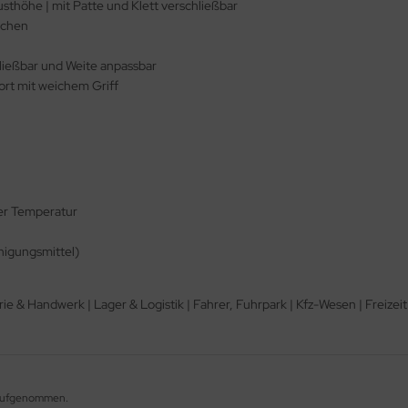
usthöhe | mit Patte und Klett verschließbar
schen
ießbar und Weite anpassbar
rt mit weichem Griff
rer Temperatur
nigungsmittel)
ie & Handwerk | Lager & Logistik | Fahrer, Fuhrpark | Kfz-Wesen | Freizei
g aufgenommen.