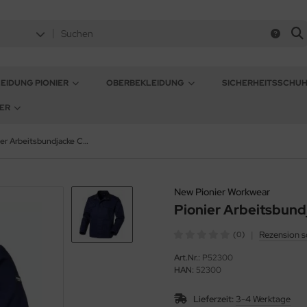
EIDUNG PIONIER
OBERBEKLEIDUNG
SICHERHEITSSCHU
ER
Pionier Arbeitsbundjacke Cotton pure marine
New Pionier Workwear
Pionier Arbeitsbund
|
Rezension s
(0)
Art.Nr.:
P52300
HAN:
52300
Lieferzeit:
3-4 Werktage