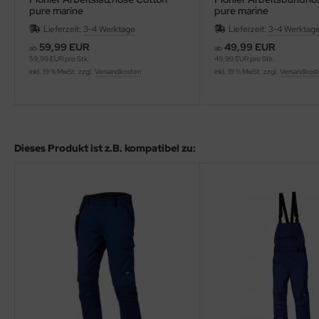
pure marine
pure marine
Lieferzeit:
3-4 Werktage
Lieferzeit:
3-4 Werktag
59,99 EUR
49,99 EUR
ab
ab
59,99 EUR pro Stk.
49,99 EUR pro Stk.
inkl. 19 % MwSt. zzgl.
Versandkosten
inkl. 19 % MwSt. zzgl.
Versandkos
Dieses Produkt ist z.B. kompatibel zu: