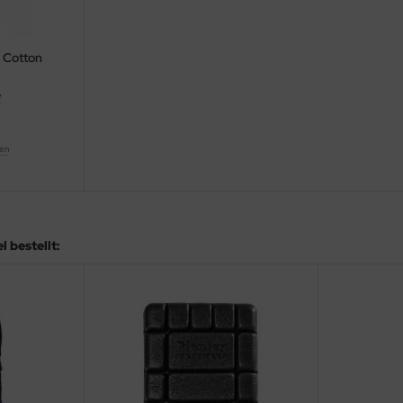
e Cotton
e
ten
 bestellt: