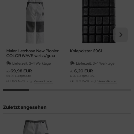
Maler Latzhose New Pionier
Kniepolster 6961
COLOR WAVE weiss/grau
Lieferzeit:
3-4 Werktage
Lieferzeit:
3-4 Werktage
69,98 EUR
6,20 EUR
ab
ab
69,98 EUR pro Stk.
6,20 EUR pro 1 Stk.
inkl. 19 % MwSt. zzgl.
Versandkosten
inkl. 19 % MwSt. zzgl.
Versandkosten
Zuletzt angesehen