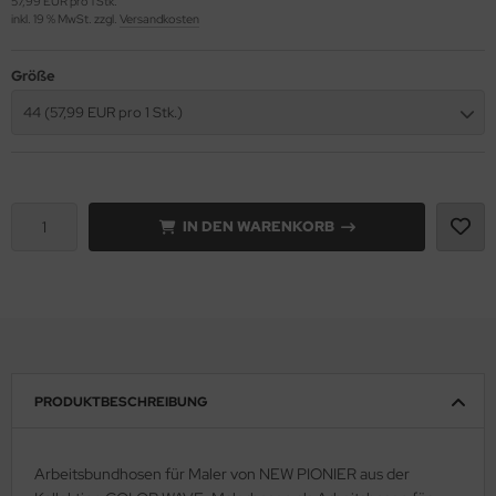
57,99 EUR pro 1 Stk.
inkl. 19 % MwSt. zzgl.
Versandkosten
lteschutzkleidung
fety Jogger SafetyShoes
nterhandschuhe
ronghand®
Größe
genbekleidung
nweghandschuhe
RF
44 (57,99 EUR pro 1 Stk.)
hrerhandschuhe
CTOR®
XXor
IN DEN WARENKORB
REMME
VEK®
PRODUKTBESCHREIBUNG
Arbeitsbundhosen für Maler von NEW PIONIER aus der