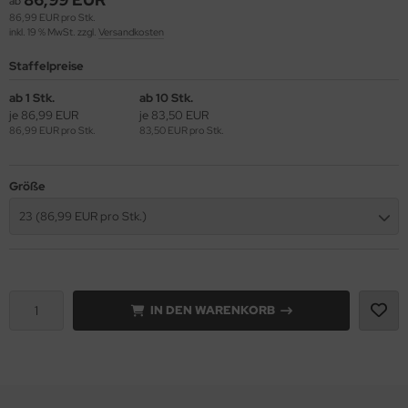
ab
86,99 EUR pro Stk.
inkl. 19 % MwSt. zzgl.
Versandkosten
lteschutzkleidung
fety Jogger SafetyShoes
nterhandschuhe
ronghand®
Staffelpreise
genbekleidung
nweghandschuhe
RF
ab 1 Stk.
ab 10 Stk.
hrerhandschuhe
je 86,99 EUR
je 83,50 EUR
CTOR®
86,99 EUR pro Stk.
83,50 EUR pro Stk.
XXor
Größe
REMME
23 (86,99 EUR pro Stk.)
VEK®
IN DEN WARENKORB