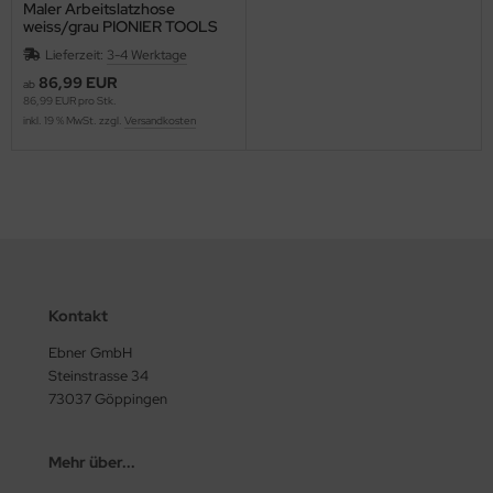
Maler Arbeitslatzhose
weiss/grau PIONIER TOOLS
Lieferzeit:
3-4 Werktage
86,99 EUR
ab
86,99 EUR pro Stk.
inkl. 19 % MwSt. zzgl.
Versandkosten
Kontakt
Ebner GmbH
Steinstrasse 34
73037 Göppingen
Mehr über...