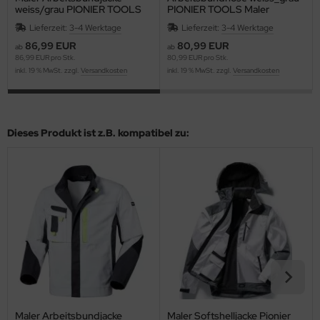
weiss/grau PIONIER TOOLS
PIONIER TOOLS Maler
Lieferzeit:
3-4 Werktage
Lieferzeit:
3-4 Werktage
86,99 EUR
80,99 EUR
ab
ab
86,99 EUR pro Stk.
80,99 EUR pro Stk.
inkl. 19 % MwSt. zzgl.
Versandkosten
inkl. 19 % MwSt. zzgl.
Versandkosten
Dieses Produkt ist z.B. kompatibel zu:
Maler Arbeitsbundjacke
Maler Softshelljacke Pionier