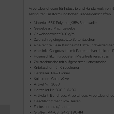
Arbeitsbundhosen für Industrie und Handwwerk von N
lteschutzkleidung
fety Jogger SafetyShoes
nterhandschuhe
ronghand®
sehr guter Passform und hohen Trageeigenschaften.
genbekleidung
nweghandschuhe
RF
Material: 65% Polyester/35% Baumwolle
Gewebeart: Mischgewebe
hrerhandschuhe
CTOR®
Gewebegewicht:300 g/m²
Zwei schräg eingesetzte Seitentaschen
XXor
eine rechte Gesäßtasche mit Patte und verdeckte
eine linke Cargotasche mit Patte und verdecktem D
REMME
Hosenschlitz mit robustem Metallreißverschluss
Zollstocktasche mit aufgesetzter Handytasche
VEK®
Knietaschen für Knieschoner
Hersteller: New Pionier
Kollektion: Color Wave
Artikel Nr.: 3030
Hersteller Nr.:30012-6400
Artikelart: Bundhose, Arbeitshose, Arbeitsbundho
Geschlecht: männlich/Herren
Farbe: kornblau/marine
Größen: 44-68 | 24-31 | 90-114