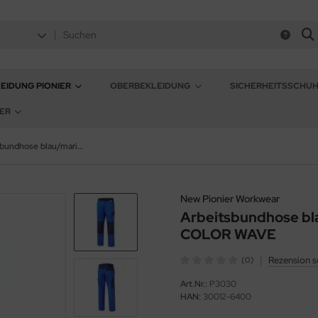
EIDUNG PIONIER
OBERBEKLEIDUNG
SICHERHEITSSCHU
ER
Arbeitsbundhose blau/marine NEW PIONIER COLOR WAVE
New Pionier Workwear
Arbeitsbundhose b
COLOR WAVE
|
Rezension s
(0)
Art.Nr.:
P3030
HAN:
30012-6400