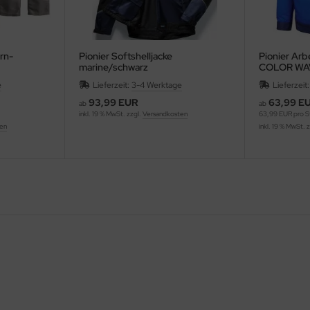
rn-
Pionier Softshelljacke
Pionier Arb
marine/schwarz
COLOR WA
e
Lieferzeit:
3-4 Werktage
Lieferzeit
93,99 EUR
63,99 E
ab
ab
inkl. 19 % MwSt. zzgl.
Versandkosten
63,99 EUR pro S
ten
inkl. 19 % MwSt. 