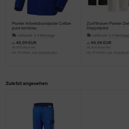
Pionier Arbeitsbundjacke Cotton
Zunfthosen Pionier Zwi
pure kornblau
Doppelpilot
Lieferzeit:
3-4 Werktage
Lieferzeit:
3-4 Werktag
49,99 EUR
99,98 EUR
ab
ab
49,99 EUR pro Stk.
99,98 EUR pro Stk.
inkl. 19 % MwSt. zzgl.
Versandkosten
inkl. 19 % MwSt. zzgl.
Versandkos
Zuletzt angesehen