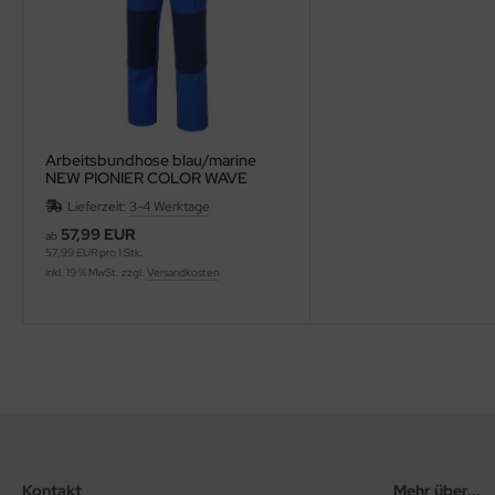
Arbeitsbundhose blau/marine
NEW PIONIER COLOR WAVE
Lieferzeit:
3-4 Werktage
57,99 EUR
ab
57,99 EUR pro 1 Stk.
inkl. 19 % MwSt. zzgl.
Versandkosten
Kontakt
Mehr über...