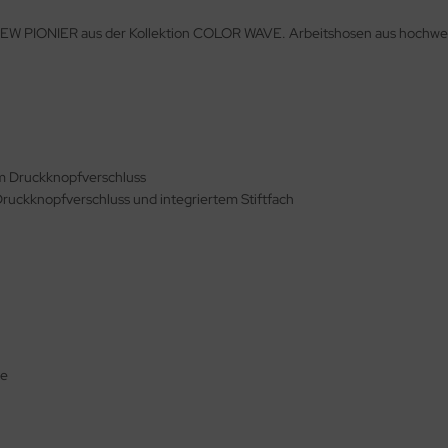
EW PIONIER aus der Kollektion COLOR WAVE. Arbeitshosen aus hochwert
m Druckknopfverschluss
ruckknopfverschluss und integriertem Stiftfach
se