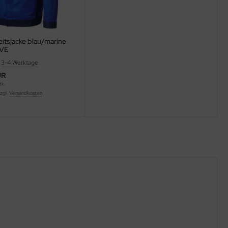
eitsjacke blau/marine
VE
:
3-4 Werktage
UR
tk.
zzgl.
Versandkosten