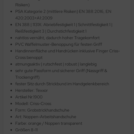
Risiken)
PSA Kategorie 2 (mittlere Risiken) EN 388:2016, EN
420:2003+A1:2009
EN 388 | 1131X: Abriebfestigkeit 1 | Schnittfestigkeit 1 |
Reißfestigkeit 3 | Durchstichfestigkeit 1
nahtlos vernäht, dadurch hoher Tragekomfort
PVC Waffelmuster-Benoppung für festen Griff
Handinnenfläche und Handrücken inklusive Finger Criss-
Cross benoppt
atmungsaktiv | rutschfest | robust | langlebig
sehr gute Passform und sicherer Griff (Nassgriff &
Trockengriff)
fester Sitz durch Strickbund im Handgelenkbereich
Hersteller: Texxor
Artikel Nr.1900
Modell: Criss-Cross
Form: Grobstrickhandschuhe
Art: Noppen-Arbeitshandschuhe
Farbe: orange / Noppen transparent
Größen 8-11