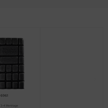
 6961
:
3-4 Werktage