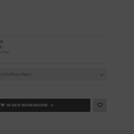
k.
UR
o Paar
2,24 EUR pro Paar)
IN DEN WARENKORB