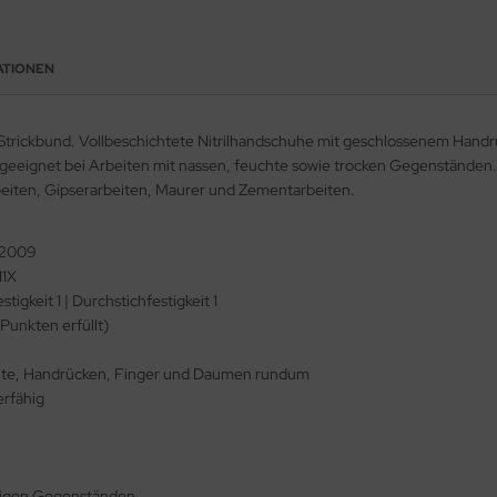
ATIONEN
t Strickbund. Vollbeschichtete Nitrilhandschuhe mit geschlossenem Han
eignet bei Arbeiten mit nassen, feuchte sowie trocken Gegenständen. K
beiten, Gipserarbeiten, Maurer und Zementarbeiten.
:2009
11X
stigkeit 1 | Durchstichfestigkeit 1
 Punkten erfüllt)
eite, Handrücken, Finger und Daumen rundum
erfähig
chigen Gegenständen