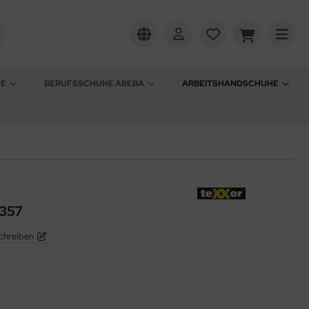
HE
BERUFSSCHUHE ABEBA
ARBEITSHANDSCHUHE
2357
chreiben