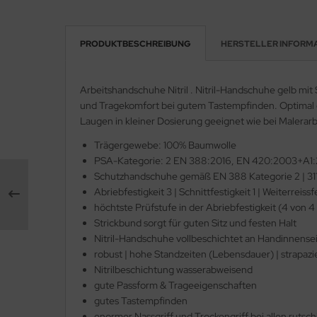
lteschutzkleidung
fety Jogger SafetyShoes
ronghand®
PRODUKTBESCHREIBUNG
HERSTELLER INFORM
genbekleidung
RF
Arbeitshandschuhe Nitril . Nitril-Handschuhe gelb mi
CTOR®
und Tragekomfort bei gutem Tastempfinden. Optimal ge
XXor
Laugen in kleiner Dosierung geeignet wie bei Malerar
Trägergewebe: 100% Baumwolle
REMME
PSA-Kategorie: 2 EN 388:2016, EN 420:2003+A1
Schutzhandschuhe gemäß EN 388 Kategorie 2 | 31
VEK®
Abriebfestigkeit 3 | Schnittfestigkeit 1 | Weiterreissfe
höchtste Prüfstufe in der Abriebfestigkeit (4 von 4
Strickbund sorgt für guten Sitz und festen Halt
Nitril-Handschuhe vollbeschichtet an Handinnens
robust | hohe Standzeiten (Lebensdauer) | strapazi
Nitrilbeschichtung wasserabweisend
gute Passform & Trageeigenschaften
gutes Tastempfinden
enormer Nassgriff und Trockengriff bei allen ruts