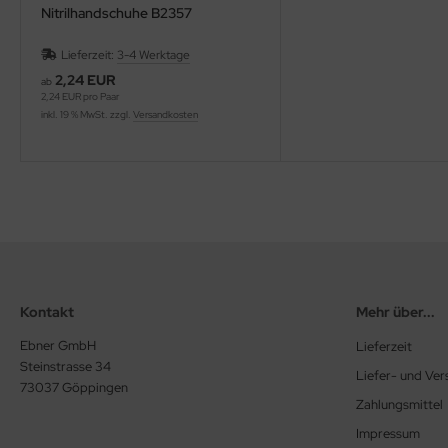
Nitrilhandschuhe B2357
Lieferzeit:
3-4 Werktage
2,24 EUR
ab
2,24 EUR pro Paar
inkl. 19 % MwSt. zzgl.
Versandkosten
Kontakt
Mehr über...
Ebner GmbH
Lieferzeit
Steinstrasse 34
Liefer- und Ve
73037 Göppingen
Zahlungsmittel
Impressum