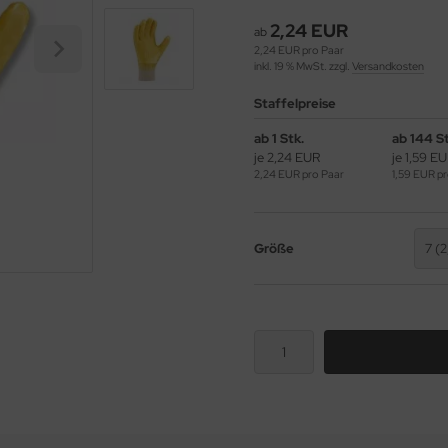
2,24 EUR
ab
2,24 EUR pro Paar
inkl. 19 % MwSt. zzgl.
Versandkosten
Staffelpreise
ab 1 Stk.
ab 144 St
je 2,24 EUR
je 1,59 E
2,24 EUR pro Paar
1,59 EUR pr
Größe
7 (