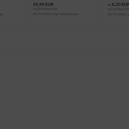
39,99 EUR
6,20 EU
ab
39,99 EUR pro Paar
6,20 EUR pro 1 S
inkl. 19 % MwSt. zzgl.
Versandkosten
ten
inkl. 19 % MwSt. 