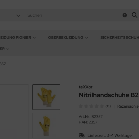
EIDUNG PIONIER
OBERBEKLEIDUNG
SICHERHEITSSCHU
ER
2357
teXXor
Nitrilhandschuhe B
|
Rezension s
(0)
Art.Nr.:
B2357
HAN:
2357
Lieferzeit:
3-4 Werktage