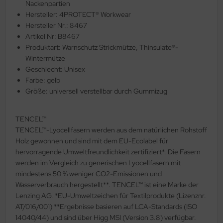
Nackenpartien
Hersteller: 4PROTECT® Workwear
Hersteller Nr.: 8467
Artikel Nr: B8467
Produktart: Warnschutz Strickmütze, Thinsulate®-
Wintermütze
Geschlecht: Unisex
Farbe: gelb
Größe: universell verstellbar durch Gummizug
TENCEL™
TENCEL™-Lyocellfasern werden aus dem natürlichen Rohstoff
Holz gewonnen und sind mit dem EU-Ecolabel für
hervorragende Umweltfreundlichkeit zertifiziert*. Die Fasern
werden im Vergleich zu generischen Lyocellfasern mit
mindestens 50 % weniger CO2-Emissionen und
Wasserverbrauch hergestellt**. TENCEL™ ist eine Marke der
Lenzing AG. *EU-Umweltzeichen für Textilprodukte (Lizenznr.
AT/016/001) **Ergebnisse basieren auf LCA-Standards (ISO
14040/44) und sind über Higg MSI (Version 3.8) verfügbar.