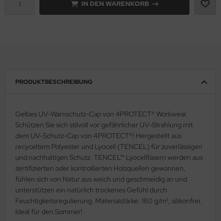
IN DEN WARENKORB
lteschutzkleidung
fety Jogger SafetyShoes
nterhandschuhe
ronghand®
genbekleidung
nweghandschuhe
RF
hrerhandschuhe
CTOR®
PRODUKTBESCHREIBUNG
XXor
REMME
Gelbes UV-Warnschutz-Cap von 4PROTECT® Workwear.
Schützen Sie sich stilvoll vor gefährlicher UV-Strahlung mit
VEK®
dem UV-Schutz-Cap von 4PROTECT®! Hergestellt aus
recyceltem Polyester und Lyocell (TENCEL) für zuverlässigen
und nachhaltigen Schutz. TENCEL™ Lyocellfasern werden aus
zertifizierten oder kontrollierten Holzquellen gewonnen,
fühlen sich von Natur aus weich und geschmeidig an und
unterstützen ein natürlich trockenes Gefühl durch
Feuchtigkeitsregulierung. Materialstärke: 180 g/m², silikonfrei.
Ideal für den Sommer!