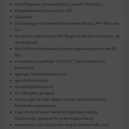
60% Polyester (recycled)/40% Lyocell (TENCEL)
Materialstärke in Gramm/m²: 180
Silikonfrei
Schutz gegen ultraviolette Sonnenstrahlung UPF-Wert von
50+
Sie können damit bis zu 50x länger in der Sonne bleiben, als
ohne Schutz
Als UV-Schutzbekleidung förderungswürdig durch die BG
Bau
innovative Lyocellfaser (TENCEL™) ist seidenweich,
federleicht
geringes Bakterienwachstum
geruchshemmend
schweißabsorbierend
für Allergiker geeignet
hervorragende Öko-Bilanz, da aus nachwachsenden
Rohstoffen bestehend
Cap mit stufenloser Verstellmöglichkeit mittels
Gummizugs, passend für jeden Kopfumfang
Nackentuch zum Schutz der empfindlichen Hals- und