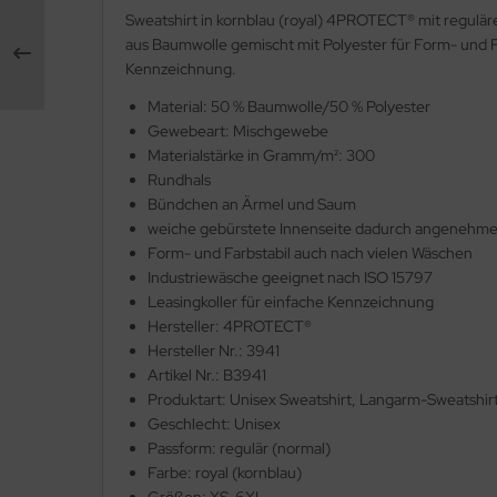
Sweatshirt in kornblau (royal) 4PROTECT® mit regulä
lteschutzkleidung
fety Jogger SafetyShoes
nterhandschuhe
aus Baumwolle gemischt mit Polyester für Form- und Fa
ronghand®
Kennzeichnung.
genbekleidung
nweghandschuhe
RF
Material: 50 % Baumwolle/50 % Polyester
Gewebeart: Mischgewebe
hrerhandschuhe
CTOR®
Materialstärke in Gramm/m²: 300
Rundhals
XXor
Bündchen an Ärmel und Saum
weiche gebürstete Innenseite dadurch angenehme
REMME
Form- und Farbstabil auch nach vielen Wäschen
Industriewäsche geeignet nach ISO 15797
VEK®
Leasingkoller für einfache Kennzeichnung
Hersteller: 4PROTECT®
Hersteller Nr.: 3941
Artikel Nr.: B3941
Produktart: Unisex Sweatshirt, Langarm-Sweatshir
Geschlecht: Unisex
Passform: regulär (normal)
Farbe: royal (kornblau)