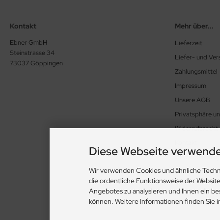
Kontakt
Mehr über...
Ebner GmbH
Lieferzeit
Steinstrasse 34
Liefer- und Ve
73037 Göppingen
Zahlungsmittel
Impressum
Unsere AGB
Privatsphäre u
Widerrufsrecht
Kontakt
Diese Webseite verwende
Gewährleistung
Wir verwenden Cookies und ähnliche Techn
Cookie Einstell
die ordentliche Funktionsweise der Websit
Angebotes zu analysieren und Ihnen ein be
können. Weitere Informationen finden Sie 