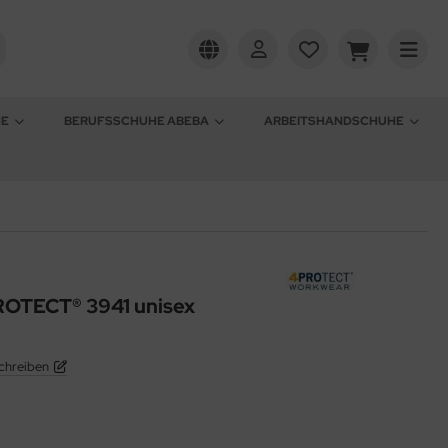
HE
BERUFSSCHUHE ABEBA
ARBEITSHANDSCHUHE
PROTECT® 3941 unisex
chreiben