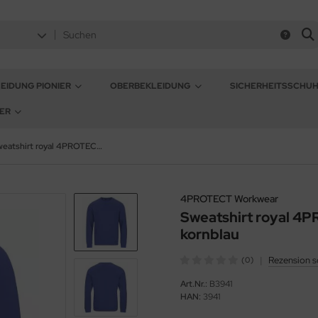
EIDUNG PIONIER
OBERBEKLEIDUNG
SICHERHEITSSCHU
ER
Sweatshirt royal 4PROTECT® 3941 unisex kornblau
4PROTECT Workwear
Sweatshirt royal 4
kornblau
|
Rezension s
(0)
Art.Nr.:
B3941
HAN:
3941