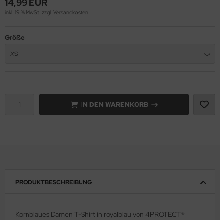
14,99 EUR
inkl. 19 % MwSt. zzgl.
Versandkosten
lteschutzkleidung
fety Jogger SafetyShoes
nterhandschuhe
ronghand®
Größe
genbekleidung
nweghandschuhe
RF
XS
hrerhandschuhe
CTOR®
XXor
IN DEN WARENKORB
REMME
VEK®
PRODUKTBESCHREIBUNG
Kornblaues Damen T-Shirt in royalblau von 4PROTECT®