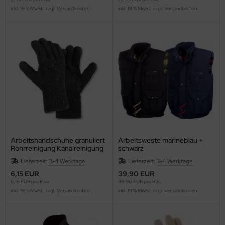
inkl. 19 % MwSt. zzgl.
Versandkosten
inkl. 19 % MwSt. zzgl.
Versandkosten
lteschutzkleidung
fety Jogger SafetyShoes
nterhandschuhe
genbekleidung
nweghandschuhe
hrerhandschuhe
Arbeitshandschuhe granuliert
Arbeitsweste marineblau +
Rohrreinigung Kanalreinigung
schwarz
Führungshandschuhe
Lieferzeit:
3-4 Werktage
Lieferzeit:
3-4 Werktage
6,15 EUR
39,90 EUR
6,15 EUR pro Paar
39,90 EUR pro Stk.
inkl. 19 % MwSt. zzgl.
Versandkosten
inkl. 19 % MwSt. zzgl.
Versandkosten